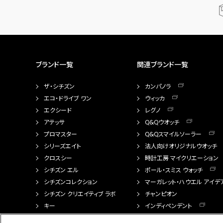
ブランド一覧
関連ブランド一覧
ザ・シチズン
カンパノラ
エコ・ドライブ ワン
ウィッカ
エクシード
レグノ
アテッサ
Q&Qウオッチ
プロマスター
Q&Qスマイルソーラー
シリーズエイト
法人向けオリジナルウオッチ
クロスシー
時計工房 マイクリエーション
シチズン エル
ポール・スミス ウォッチ
シチズンコレクション
マーガレット・ハウエル アイデ
シチズン クリエイティブ ラボ
チャンピオン
キー
インディペンデント
FTS（カスタマイズ腕時計）