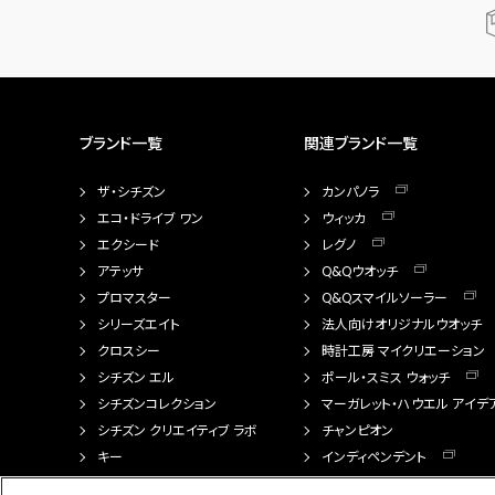
ブランド一覧
関連ブランド一覧
ザ・シチズン
カンパノラ
エコ・ドライブ ワン
ウィッカ
エクシード
レグノ
アテッサ
Q&Qウオッチ
プロマスター
Q&Qスマイルソーラー
シリーズエイト
法人向けオリジナルウオッチ
クロスシー
時計工房 マイクリエーション
シチズン エル
ポール・スミス ウォッチ
シチズンコレクション
マーガレット・ハウエル アイデ
シチズン クリエイティブ ラボ
チャンピオン
キー
インディペンデント
FTS（カスタマイズ腕時計）