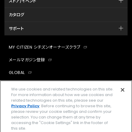
ストア/イベント
カタログ
サポート
MY CITIZEN シチズンオーナーズクラブ
メールマガジン登録
GLOBAL
facebook
instagram
twitter
yout
We use cookies and related technologies on this site.
For more information about how we use cookies and
related technologies on this site, please see our
Privacy Policy
. Before continuing to browse this site,
please review your cookie settings and confirm your
企業情報
ご利用規約
selection. You can change them at any time by
accessing the "Cookie Settings" link in the footer of
プライバシーポリシー
Cookies Settings
this site.