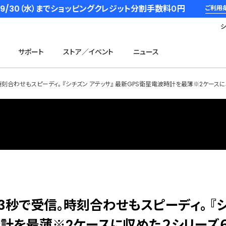
6/9/30（水）までショッピングクレジット分割手数料０円
ご利用
サポート
ストア／イベント
ニュース
刻合わせもスピーディ。 『シチズン アテッサ』 最新GPS衛星電波時計を最薄※2ケースに
3秒で受信。時刻合わせもスピーディ。 『
波時計を最薄※2ケースに収めた２シリーズ