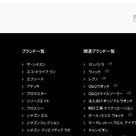
ブランド一覧
関連ブランド一覧
ザ・シチズン
カンパノラ
エコ・ドライブ ワン
ウィッカ
エクシード
レグノ
アテッサ
Q&Qウオッチ
プロマスター
Q&Qスマイルソーラー
シリーズエイト
法人向けオリジナルウオッチ
クロスシー
時計工房 マイクリエーション
シチズン エル
ポール・スミス ウォッチ
シチズンコレクション
マーガレット・ハウエル アイデ
シチズン クリエイティブ ラボ
チャンピオン