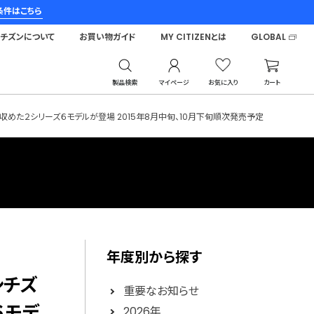
条件はこちら
シチズンについて
お買い物ガイド
MY CITIZENとは
GLOBAL
製品検索
マイページ
お気に入り
カート
収めた２シリーズ６モデルが登場 2015年8月中旬、10月下旬順次発売予定
年度別から探す
シチズ
重要なお知らせ
６モデ
2026年