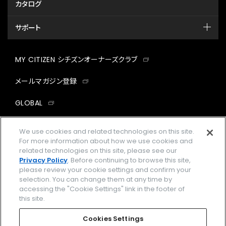
カタログ
サポート
MY CITIZEN シチズンオーナーズクラブ
メールマガジン登録
GLOBAL
facebook
instagram
twitter
yout
We use cookies and related technologies on this site.
For more information about how we use cookies and
related technologies on this site, please see our
Privacy Policy
. Before continuing to browse this site,
please review your cookie settings and confirm your
企業情報
ご利用規約
selection. You can change them at any time by
accessing the "Cookie Settings" link in the footer of
プライバシーポリシー
Cookies Settings
this site.
特定商取引法に基づく表示
Cookies Settings