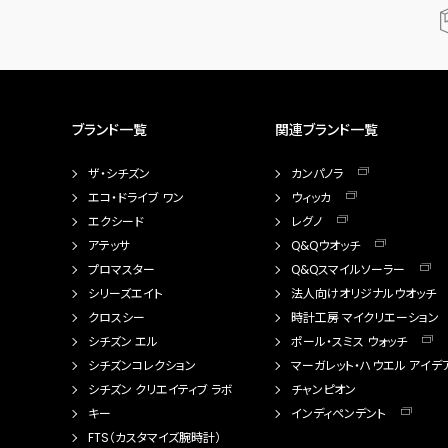
ブランド一覧
関連ブランド一覧
ザ・シチズン
カンパノラ
エコ・ドライブ ワン
ウィッカ
エクシード
レグノ
アテッサ
Q&Qウオッチ
プロマスター
Q&Qスマイルソーラー
シリーズエイト
法人向けオリジナルウオッチ
クロスシー
時計工房 マイクリエーション
シチズン エル
ポール・スミス ウォッチ
シチズンコレクション
マーガレット・ハウエル アイデ
シチズン クリエイティブ ラボ
チャンピオン
キー
インディペンデント
FTS（カスタマイズ腕時計）