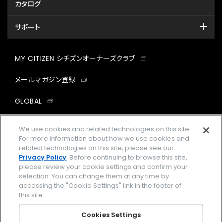
カタログ
サポート
MY CITIZEN シチズンオーナーズクラブ
メールマガジン登録
GLOBAL
facebook
instagram
twitter
yout
We use cookies and related technologies on this site.
For more information about how we use cookies and
related technologies on this site, please see our
Privacy Policy
. Before continuing to browse this site,
please review your cookie settings and confirm your
企業情報
ご利用規約
selection. You can change them at any time by
accessing the "Cookie Settings" link in the footer of
プライバシーポリシー
Cookies Settings
this site.
特定商取引法に基づく表示
Cookies Settings