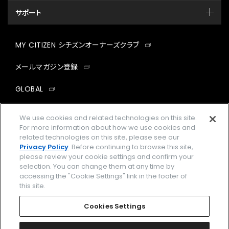
サポート
MY CITIZEN シチズンオーナーズクラブ
メールマガジン登録
GLOBAL
facebook
instagram
twitter
yout
We use cookies and related technologies on this site.
For more information about how we use cookies and
related technologies on this site, please see our
Privacy Policy
. Before continuing to browse this site,
please review your cookie settings and confirm your
企業情報
ご利用規約
selection. You can change them at any time by
accessing the "Cookie Settings" link in the footer of
プライバシーポリシー
Cookies Settings
this site.
特定商取引法に基づく表示
Cookies Settings
Amazon PayはAmazon.com, Inc.またはその関連会社の商標です。
楽天ペイは楽天株式会社の登録商標です。