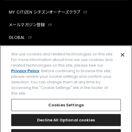
MY CITIZEN シチズンオーナーズクラブ
メールマガジン登録
GLOBAL
facebook
instagram
twitter
yout
We use cookies and related technologies on this site.
For more information about how we use cookies and
related technologies on this site, please see our
Privacy Policy
. Before continuing to browse this site,
please review your cookie settings and confirm your
企業情報
ご利用規約
selection. You can change them at any time by
accessing the "Cookie Settings" link in the footer of
プライバシーポリシー
Cookies Settings
this site.
特定商取引法に基づく表示
Cookies Settings
Amazon PayはAmazon.com, Inc.またはその関連会社の商標です。
楽天ペイは楽天株式会社の登録商標です。
Decline All Optional cookies