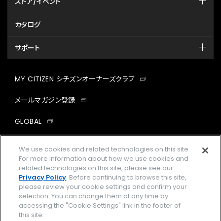
ストア/イベント
カタログ
サポート
MY CITIZEN シチズンオーナーズクラブ
メールマガジン登録
GLOBAL
facebook
instagram
twitter
yout
We use cookies and related technologies on this site.
For more information about how we use cookies and
related technologies on this site, please see our
Privacy Policy
. Before continuing to browse this site,
please review your cookie settings and confirm your
企業情報
ご利用規約
selection. You can change them at any time by
accessing the "Cookie Settings" link in the footer of
プライバシーポリシー
Cookies Settings
this site.