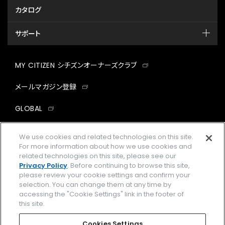
カタログ
サポート
MY CITIZEN シチズンオーナーズクラブ
メールマガジン登録
GLOBAL
facebook
instagram
twitter
yout
We use cookies and related technologies on this site.
For more information about how we use cookies and
related technologies on this site, please see our
Privacy Policy
. Before continuing to browse this site,
please review your cookie settings and confirm your
企業情報
ご利用規約
selection. You can change them at any time by
accessing the "Cookie Settings" link in the footer of
プライバシーポリシー
Cookies Settings
this site.
特定商取引法に基づく表示
Cookies Settings