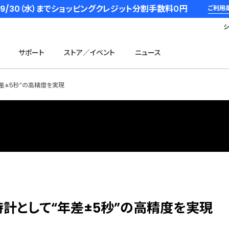
6/9/30（水）までショッピングクレジット分割手数料０円
ご利用
サポート
ストア／イベント
ニュース
年差±5秒”の高精度を実現
時計として“年差±5秒”の高精度を実現