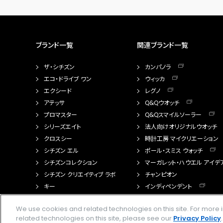
ブランド一覧
関連ブランド一覧
ザ・シチズン
カンパノラ
エコ・ドライブ ワン
ウィッカ
エクシード
レグノ
アテッサ
Q&Qウオッチ
プロマスター
Q&Qスマイルソーラー
シリーズエイト
法人向けオリジナルウオッチ
クロスシー
時計工房 マイクリエーション
シチズン エル
ポール・スミス ウォッチ
シチズンコレクション
マーガレット・ハウエル アイデ
シチズン クリエイティブ ラボ
チャンピオン
キー
インディペンデント
FTS（カスタマイズ腕時計）
We use cookies and related technologies on this site. For mor
related technologies on this site, please see our
Privacy Policy