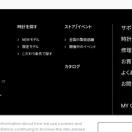
時計を探す
ストア/イベント
サポ
時計
NEWモデル
全国の取扱店舗
限定モデル
開催中のイベント
修理
こだわり条件で探す
お買
カタログ
よく
お問
ア
MY
メー
e information about how we use cookies and
GLO
. Before continuing to browse this site, please