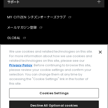
サポート
MY CITIZEN シチズンオーナーズクラブ
メールマガジン登録
GLOBAL
facebook
instagram
twitter
yout
We use cookies and related technologies on this site.
For more information about how we use cookies and
related technologies on this site, please see our
Privacy Policy
. Before continuing to browse this site,
please review your cookie settings and confirm your
企業情報
ご利用規約
selection. You can change them at any time by
accessing the "Cookie Settings" link in the footer of
プライバシーポリシー
Cookies Settings
this site.
特定商取引法に基づく表示
Cookies Settings
Amazon PayはAmazon.com, Inc.またはその関連会社の商標です。
楽天ペイは楽天株式会社の登録商標です。
Decline All Optional cookies