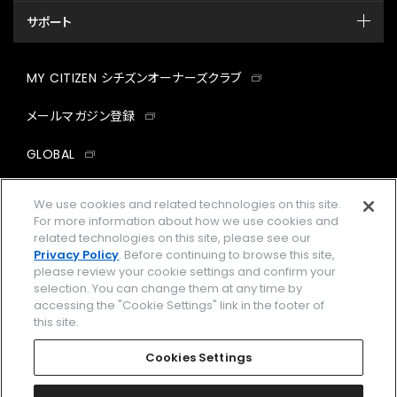
サポート
MY CITIZEN シチズンオーナーズクラブ
メールマガジン登録
GLOBAL
facebook
instagram
twitter
yout
We use cookies and related technologies on this site.
For more information about how we use cookies and
related technologies on this site, please see our
Privacy Policy
. Before continuing to browse this site,
please review your cookie settings and confirm your
企業情報
ご利用規約
selection. You can change them at any time by
accessing the "Cookie Settings" link in the footer of
プライバシーポリシー
Cookies Settings
this site.
特定商取引法に基づく表示
Cookies Settings
Amazon PayはAmazon.com, Inc.またはその関連会社の商標です。
楽天ペイは楽天株式会社の登録商標です。