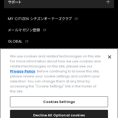
サポート
MY CITIZEN シチズンオーナーズクラブ
メールマガジン登録
GLOBAL
facebook
instagram
twitter
yout
We use cookies and related technologies on this site.
For more information about how we use cookies and
related technologies on this site, please see our
Privacy Policy
. Before continuing to browse this site,
please review your cookie settings and confirm your
企業情報
ご利用規約
selection. You can change them at any time by
accessing the "Cookie Settings" link in the footer of
プライバシーポリシー
Cookies Settings
this site.
特定商取引法に基づく表示
Cookies Settings
Amazon PayはAmazon.com, Inc.またはその関連会社の商標です。
楽天ペイは楽天株式会社の登録商標です。
Decline All Optional cookies