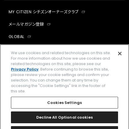
MY CITIZEN シチズンオーナーズクラブ
メールマガジン登録
GLOBAL
facebook
instagram
twitter
yout
We use cookies and related technologies on this site.
For more information about how we use cookies and
related technologies on this site, please see our
Privacy Policy
. Before continuing to browse this site,
please review your cookie settings and confirm your
企業情報
ご利用規約
selection. You can change them at any time by
accessing the "Cookie Settings" link in the footer of
プライバシーポリシー
Cookies Settings
this site.
特定商取引法に基づく表示
Cookies Settings
Amazon PayはAmazon.com, Inc.またはその関連会社の商標です。
楽天ペイは楽天株式会社の登録商標です。
Decline All Optional cookies