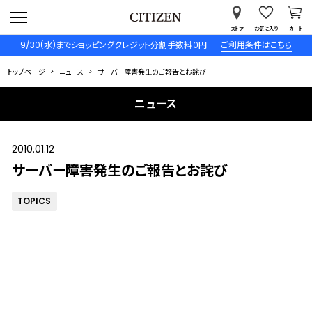
ストア
お気に入り
カート
9/30(水)までショッピングクレジット分割手数料０円
ご利用条件はこちら
トップページ
ニュース
サーバー障害発生のご報告とお詫び
ニュース
2010.01.12
サーバー障害発生のご報告とお詫び
TOPICS