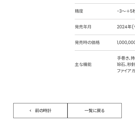
精度
−3〜＋5
発売年月
2024年
発売時の価格
1,000,0
手巻き、持
主な機能
18石、
ファイア
前の時計
一覧に戻る