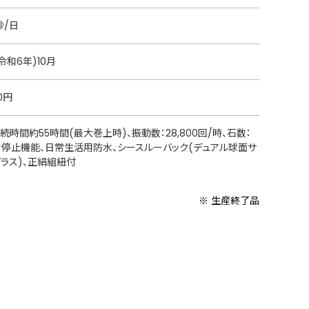
秒/日
(令和6年)10月
00円
続時間約55時間(最大巻上時)、振動数：28,800回/時、石数：
秒針停止機能、日常生活用防水、シースルーバック(デュアル球面サ
ガラス)、正絹組紐付
※ 生産終了品