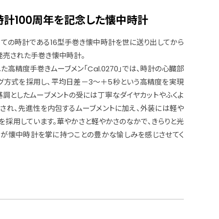
ンド時計100周年を記念した懐中時計
た初めての時計である16型手巻き懐中時計を世に送り出してから
て発売された手巻き懐中時計。
高精度手巻きムーブメン「Cal.0270」では、時計の心臓部
グ方式を採用し、平均日差－3～＋5秒という高精度を実現
基調としたムーブメントの受には丁寧なダイヤカットやふくよ
施され、先進性を内包するムーブメントに加え、外装には軽や
を採用しています。華やかさと軽やかさのなかで、きらりと光
きが懐中時計を掌に持つことの豊かな愉しみを感じさせてく