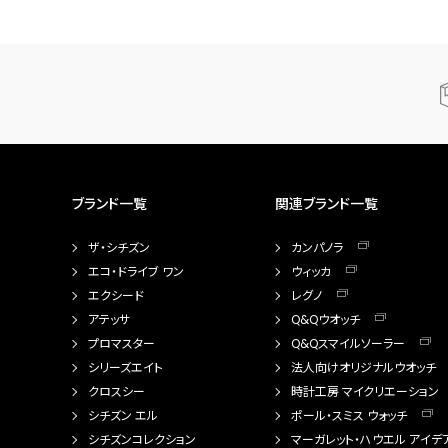
ブランド一覧
関連ブランド一覧
ザ・シチズン
カンパノラ
エコ・ドライブ ワン
ウィッカ
エクシード
レグノ
アテッサ
Q&Qウオッチ
プロマスター
Q&Qスマイルソーラー
シリーズエイト
法人向けオリジナルウオッチ
クロスシー
時計工房 マイクリエーション
シチズン エル
ポール・スミス ウォッチ
シチズンコレクション
マーガレット・ハウエル アイデ