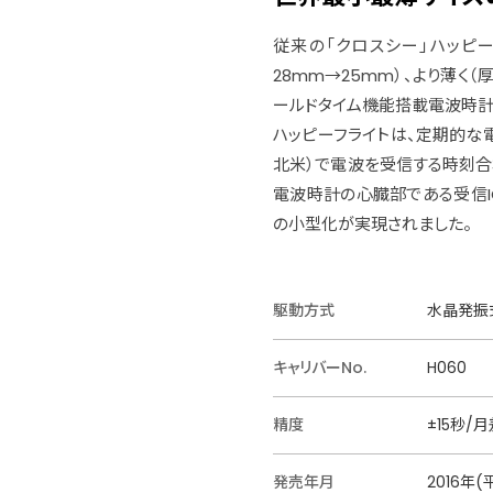
従来の「クロスシー」ハッピ
28mm→25mm）、より薄く（
ールドタイム機能搭載電波時計
ハッピーフライトは、定期的な
北米）で電波を受信する時刻合
電波時計の心臓部である受信I
の小型化が実現されました。
駆動方式
水晶発振
キャリバーNo.
H060
精度
±15秒/
発売年月
2016年(