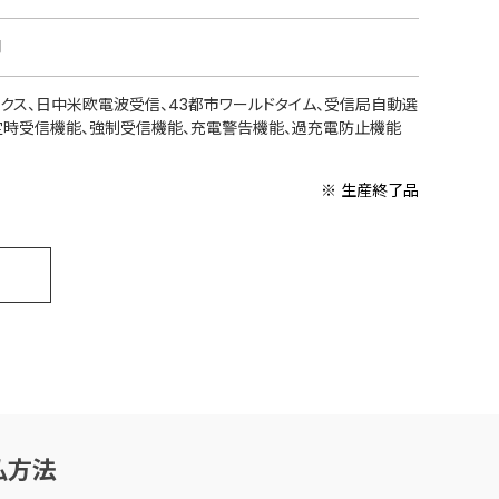
円
ックス、日中米欧電波受信、43都市ワールドタイム、受信局自動選
定時受信機能、強制受信機能、充電警告機能、過充電防止機能
※ 生産終了品
払方法