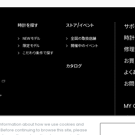
時計を探す
ストア/イベント
サポ
時計
NEWモデル
全国の取扱店舗
限定モデル
開催中のイベント
修理
こだわり条件で探す
お買
カタログ
よく
お問
ア
MY
メー
e information about how we use cookies and
GLO
. Before continuing to browse this site, please