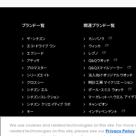
ブランド一覧
関連ブランド一覧
ザ・シチズン
カンパノラ
エコ・ドライブ ワン
ウィッカ
エクシード
レグノ
アテッサ
Q&Qウオッチ
プロマスター
Q&Qスマイルソーラー
シリーズエイト
法人向けオリジナルウオッチ
クロスシー
時計工房 マイクリエーション
シチズン エル
ポール・スミス ウォッチ
シチズンコレクション
マーガレット・ハウエル アイデ
シチズン クリエイティブ ラボ
チャンピオン
キー
インディペンデント
FTS（カスタマイズ腕時計）
We use cookies and related technologies on this site. For mor
related technologies on this site, please see our
Privacy Policy