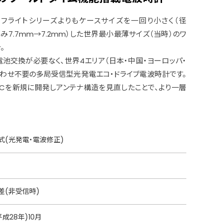
ーフライトシリーズよりもケースサイズを一回り小さく（径
厚み7.7mm→7.2mm）した世界最小最薄サイズ（当時）のワ
。
電池交換が必要なく、世界4エリア（日本・中国・ヨーロッパ・
わせ不要の多局受信型光発電エコ・ドライブ電波時計です。
Cを新規に開発しアンテナ構造を見直したことで、より一層
式(光発電・電波修正)
月差(非受信時)
平成28年)10月