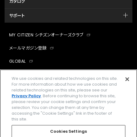
カタログ
サポート
MY CITIZEN シチズンオーナーズクラブ
メールマガジン登録
GLOBAL
facebook
instagram
twitter
yout
We use cookies and related technologies on this site.
For more information about how we use cookies and
related technologies on this site, please see our
Privacy Policy
. Before continuing to browse this site,
please review your cookie settings and confirm your
企業情報
ご利用規約
selection. You can change them at any time by
accessing the "Cookie Settings" link in the footer of
プライバシーポリシー
Cookies Settings
this site.
特定商取引法に基づく表示
Cookies Settings