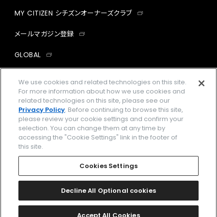
MY CITIZEN シチズンオーナーズクラブ
メールマガジン登録
GLOBAL
facebook
instagram
twitter
yout
We use cookies and related technologies on this site.
For more information about how we use cookies and
related technologies on this site, please see our
Privacy Policy
. Before continuing to browse this site,
please review your cookie settings and confirm your
企業情報
ご利用規約
selection. You can change them at any time by
accessing the "Cookie Settings" link in the footer of
プライバシーポリシー
Cookies Settings
this site.
特定商取引法に基づく表示
Cookies Settings
Amazon PayはAmazon.com, Inc.またはその関連会社の商標です。
楽天ペイは楽天株式会社の登録商標です。
Decline All Optional cookies
©
2026 CITIZEN WATCH CO., LTD.
Accept All Cookies