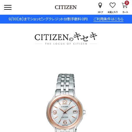
0
ストア
お気に入り
カート
9/30(水)までショッピングクレジット分割手数料０円
ご利用条件はこちら