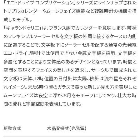
「エコ・ドライブ コンプリケーション」シリーズにラインナップされた
トリプルカレンダーやムーンフェイズ機能など複雑時計の機構を搭
載したモデル。
「キャランドゥリエ」は、フランス語でカレンダーを意味します。帯状
のフレキシブルソーラーセルを文字板の外周に接するケースの内側
に配置することで、文字板下にソーラーセルを配する通常の光発電
エコ・ドライブ時計では使用できない金属文字板を採用。文字板を
多層化することにより立体感のあるデザインとなっています。時間と
空間を表現するフェイスの美しさを追求し、サークルで構成された
文字板は天体、12時位置の日付針は太陽、秒針は流れ星をそれぞ
れイメージ。また6時位置のガラスで覆った新しい見え方を表現した
ムーンフェイズは夜空に浮かぶ月をモチーフにしており、壮大な時
間の流れと宇宙空間を表現しています。
駆動方式
水晶発振式(光発電)