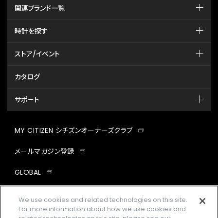
関連ブランド一覧
時計を探す
ストア/イベント
カタログ
サポート
MY CITIZEN シチズンオーナーズクラブ
メールマガジン登録
GLOBAL
facebook
instagram
twitter
yout
We use cookies and related technologies on this site.
For more information about how we use cookies and