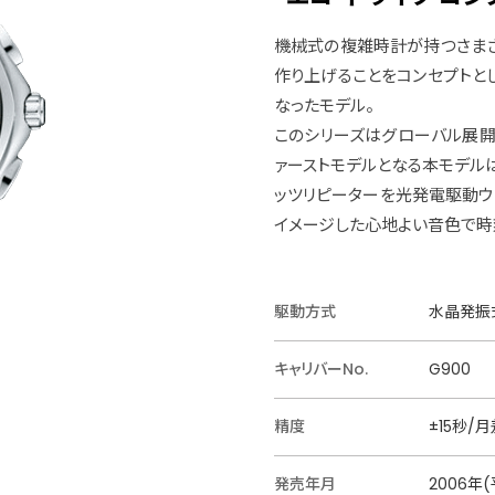
機械式の複雑時計が持つさまざ
作り上げることをコンセプトとし
なったモデル。
このシリーズはグローバル展開
ァーストモデルとなる本モデル
ッツリピーターを光発電駆動ウ
イメージした心地よい音色で時
駆動方式
水晶発振
キャリバーNo.
G900
精度
±15秒/月
発売年月
2006年(