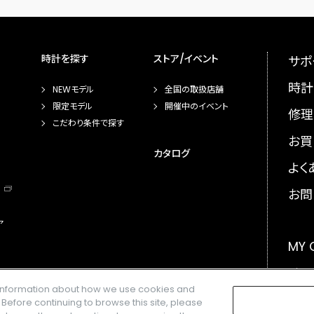
時計を探す
ストア/イベント
サポ
時計
NEWモデル
全国の取扱店舗
限定モデル
開催中のイベント
修理
こだわり条件で探す
お買
カタログ
よく
お問
ア
MY
メー
e information about how we use cookies and
GLO
. Before continuing to browse this site, please