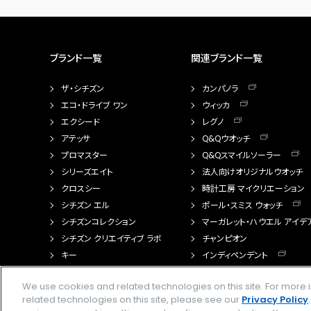
ブランド一覧
関連ブランド一覧
ザ・シチズン
カンパノラ
エコ・ドライブ ワン
ウィッカ
エクシード
レグノ
アテッサ
Q&Qウオッチ
プロマスター
Q&Qスマイルソーラー
シリーズエイト
法人向けオリジナルウオッチ
クロスシー
時計工房 マイクリエーション
シチズン エル
ポール・スミス ウォッチ
シチズンコレクション
マーガレット・ハウエル アイデ
シチズン クリエイティブ ラボ
チャンピオン
キー
インディペンデント
FTS（カスタマイズ腕時計）
We use cookies and related technologies on this site. For mor
related technologies on this site, please see our
Privacy Policy