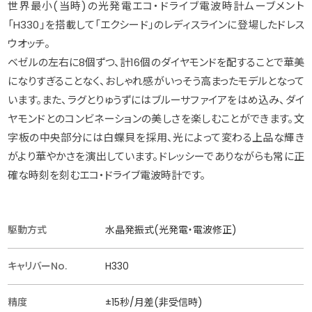
世界最小(当時)の光発電エコ・ドライブ電波時計ムーブメント
「H330」を搭載して「エクシード」のレディスラインに登場したドレス
ウオッチ。
ベゼルの左右に8個ずつ、計16個のダイヤモンドを配することで華美
になりすぎることなく、おしゃれ感がいっそう高まったモデルとなって
います。また、ラグとりゅうずにはブルーサファイアをはめ込み、ダイ
ヤモンドとのコンビネーションの美しさを楽しむことができます。文
字板の中央部分には白蝶貝を採用、光によって変わる上品な輝き
がより華やかさを演出しています。ドレッシーでありながらも常に正
確な時刻を刻むエコ・ドライブ電波時計です。
駆動方式
水晶発振式(光発電・電波修正)
キャリバーNo.
H330
精度
±15秒/月差(非受信時)