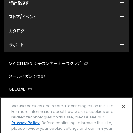
時計を探す
ストア/イベント
カタログ
サポート
MY CITIZEN シチズンオーナーズクラブ
メールマガジン登録
GLOBAL
facebook
instagram
twitter
yout
We use cookies and related technologies on this site.
For more information about how we use cookies and
related technologies on this site, please see our
Privacy Policy
. Before continuing to browse this site,
please review your cookie settings and confirm your
企業情報
ご利用規約