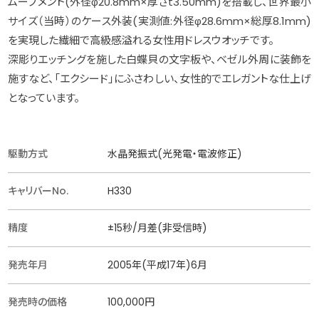
ムーブメント(外径φ20.8mm×厚さt3.50mm)を搭載し、世界最小
サイズ（当時）のケース外装(実測値:外径φ28.6mm×総厚8.1mm)
を実現した繊細で高級感溢れる女性用ドレスウオッチです。
深彫りエッチングを施した白蝶貝の文字板や、ベゼル外周に装飾を
施すなど、「エクシード」にふさわしい、女性的でエレガントな仕上げ
となっています。
駆動方式
水晶発振式(光発電・電波修正)
キャリバーNo.
H330
精度
±15秒/月差(非受信時)
発売年月
2005年(平成17年)6月
発売時の価格
100,000円