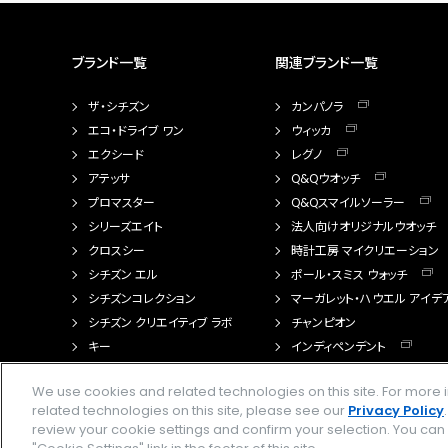
ブランド一覧
関連ブランド一覧
ザ・シチズン
カンパノラ
エコ・ドライブ ワン
ウィッカ
エクシード
レグノ
アテッサ
Q&Qウオッチ
プロマスター
Q&Qスマイルソーラー
シリーズエイト
法人向けオリジナルウオッチ
クロスシー
時計工房 マイクリエーション
シチズン エル
ポール・スミス ウォッチ
シチズンコレクション
マーガレット・ハウエル アイデ
シチズン クリエイティブ ラボ
チャンピオン
キー
インディペンデント
FTS（カスタマイズ腕時計）
We use cookies and related technologies on this site. For mor
related technologies on this site, please see our
Privacy Policy
review your cookie settings and confirm your selection. You ca