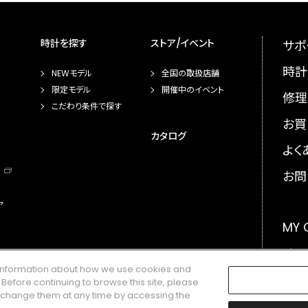
時計を探す
ストア/イベント
サポ
時計
NEWモデル
全国の取扱店舗
限定モデル
開催中のイベント
修理
こだわり条件で探す
お買
カタログ
よく
お問
ア
MY
メー
e information about how we use cookies and
GLO
. Before continuing to browse this site, please
n change them at any time by accessing the