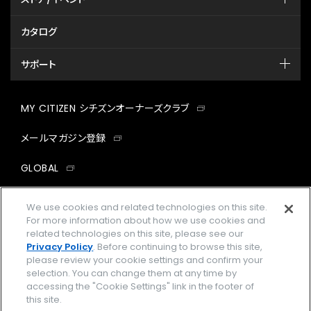
カタログ
サポート
MY CITIZEN シチズンオーナーズクラブ
メールマガジン登録
GLOBAL
facebook
instagram
twitter
yout
We use cookies and related technologies on this site.
For more information about how we use cookies and
related technologies on this site, please see our
Privacy Policy
. Before continuing to browse this site,
please review your cookie settings and confirm your
企業情報
ご利用規約
selection. You can change them at any time by
accessing the "Cookie Settings" link in the footer of
プライバシーポリシー
Cookies Settings
this site.