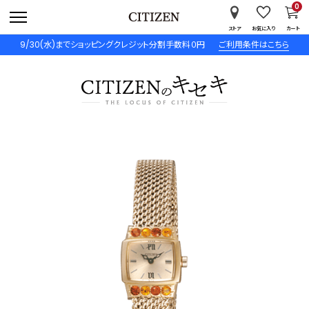
0
ストア
お気に入り
カート
9/30(水)までショッピングクレジット分割手数料０円
ご利用条件はこちら