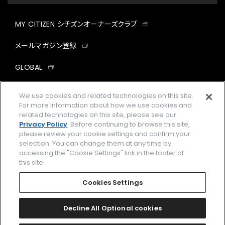
MY CITIZEN シチズンオーナーズクラブ
メールマガジン登録
GLOBAL
facebook
instagram
twitter
yout
We use cookies and related technologies on this site.
For more information about how we use cookies and
related technologies on this site, please see our
Privacy Policy
. Before continuing to browse this site,
please review your cookie settings and confirm your
企業情報
ご利用規約
selection. You can change them at any time by
accessing the "Cookie Settings" link in the footer of
プライバシーポリシー
Cookies Settings
this site.
特定商取引法に基づく表示
Cookies Settings
Amazon PayはAmazon.com, Inc.またはその関連会社の商標です。
楽天ペイは楽天株式会社の登録商標です。
Decline All Optional cookies