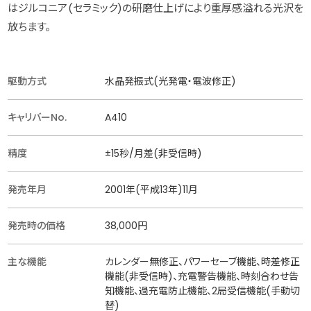
はジルコニア(セラミック)の研磨仕上げにより重厚感溢れる光沢を
放ちます。
駆動方式
水晶発振式(光発電・電波修正)
キャリバーNo.
A410
精度
±15秒/月差(非受信時)
発売年月
2001年(平成13年)11月
発売時の価格
38,000円
主な機能
カレンダー無修正、パワーセーブ機能、時差修正
機能(非受信時)、充電警告機能、時刻合わせ告
知機能、過充電防止機能、2局受信機能(手動切
替)