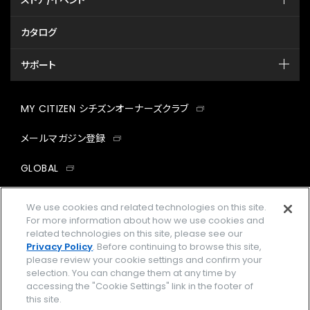
ストア/イベント
カタログ
サポート
MY CITIZEN シチズンオーナーズクラブ
メールマガジン登録
GLOBAL
facebook
instagram
twitter
yout
We use cookies and related technologies on this site.
For more information about how we use cookies and
related technologies on this site, please see our
Privacy Policy
. Before continuing to browse this site,
please review your cookie settings and confirm your
企業情報
ご利用規約
selection. You can change them at any time by
accessing the "Cookie Settings" link in the footer of
プライバシーポリシー
Cookies Settings
this site.