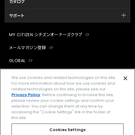
カタログ
サポート
MY CITIZEN シチズンオーナーズクラブ
メールマガジン登録
GLOBAL
facebook
instagram
twitter
yout
We use cookies and related technologies on this site.
For more information about how we use cookies and
related technologies on this site, please see our
Privacy Policy
. Before continuing to browse this site,
please review your cookie settings and confirm your
企業情報
ご利用規約
selection. You can change them at any time by
accessing the "Cookie Settings" link in the footer of
プライバシーポリシー
Cookies Settings
this site.
特定商取引法に基づく表示
Cookies Settings