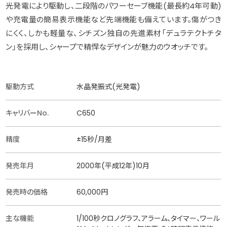
光発電により駆動し、二段階のパワーセーブ機能(最長約4年可動)
や充電量の簡易表示機能など先端機能も備えています。傷がつき
にくく、しかも軽量な、シチズン独自の先進素材「デュラテクトチタ
ン」を採用し、シャープで精悍なデザインが魅力のウオッチです。
駆動方式
水晶発振式(光発電)
キャリバーNo.
C650
精度
±15秒/月差
発売年月
2000年(平成12年)10月
発売時の価格
60,000円
主な機能
1/100秒クロノグラフ、アラーム、タイマー、ワール