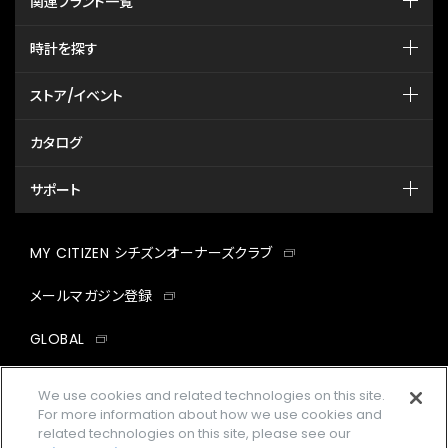
関連ブランド一覧
時計を探す
ストア/イベント
カタログ
サポート
MY CITIZEN シチズンオーナーズクラブ
メールマガジン登録
GLOBAL
facebook
instagram
twitter
yout
We use cookies and related technologies on this site.
For more information about how we use cookies and
related technologies on this site, please see our