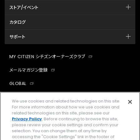
ストア/イベント
カタログ
サポート
MY CITIZEN シチズンオーナーズクラブ
メールマガジン登録
GLOBAL
facebook
instagram
twitter
yout
We use cookies and related technologies on this site.
For more information about how we use cookies and
related technologies on this site, please see our
Privacy Policy
. Before continuing to browse this site,
please review your cookie settings and confirm your
企業情報
ご利用規約
selection. You can change them at any time by
accessing the "Cookie Settings" link in the footer of
プライバシーポリシー
Cookies Settings