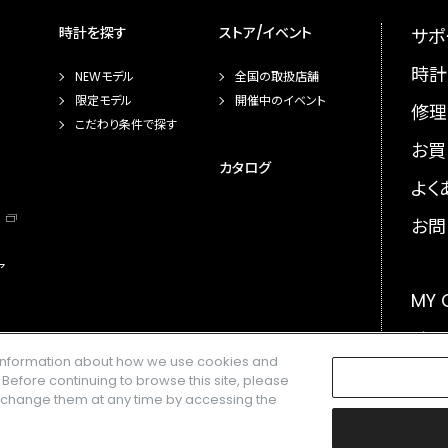
時計を探す
ストア/イベント
サポ
時計
NEWモデル
全国の取扱店舗
限定モデル
開催中のイベント
修理
こだわり条件で探す
お買
カタログ
よく
お問
ア
MY
メー
e information about how we use cookies and
GLO
. Before continuing to browse this site, please
n change them at any time by accessing the