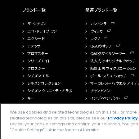
ブランド一覧
関連ブランド一覧
ザ・シチズン
カンパノラ
エコ・ドライブ ワン
ウィッカ
エクシード
レグノ
アテッサ
Q&Qウオッチ
プロマスター
Q&Qスマイルソーラー
シリーズエイト
法人向けオリジナルウオッチ
クロスシー
時計工房 マイクリエーション
シチズン エル
ポール・スミス ウォッチ
シチズンコレクション
マーガレット・ハウエル アイデ
シチズン クリエイティブ ラボ
チャンピオン
キー
インディペンデント
FTS（カスタマイズ腕時計）
We use cookies and related technologies on this site. For mor
related technologies on this site, please see our
Privacy Policy
review your cookie settings and confirm your selection. You ca
"Cookie Settings" link in the footer of this site.