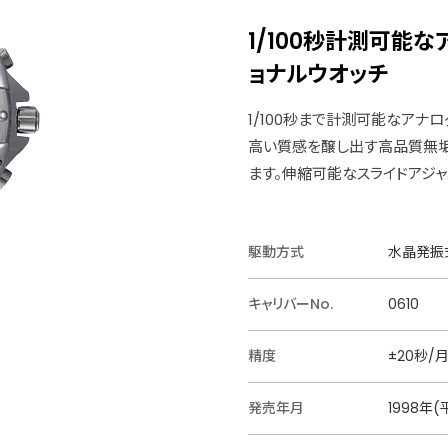
1/100秒計測可能
ョナルウオッチ
1/100秒まで計測可能なアナ
高い質感を醸し出す高品質無垢
ます。伸縮可能なスライドアジャ
駆動方式
水晶発振式
キャリバーNo.
0610
精度
±20秒/
発売年月
1998年(