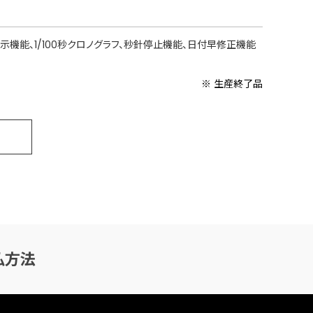
示機能、1/100秒クロノグラフ、秒針停止機能、日付早修正機能
※ 生産終了品
払方法