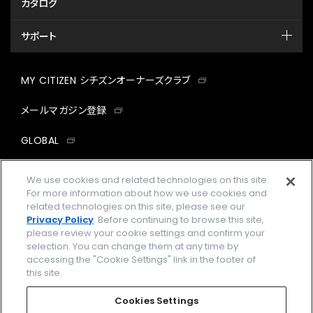
カタログ
サポート
MY CITIZEN シチズンオーナーズクラブ
メールマガジン登録
GLOBAL
facebook
instagram
twitter
yout
We use cookies and related technologies on this site.
For more information about how we use cookies and
related technologies on this site, please see our
Privacy Policy
. Before continuing to browse this site,
please review your cookie settings and confirm your
企業情報
ご利用規約
selection. You can change them at any time by
accessing the "Cookie Settings" link in the footer of
プライバシーポリシー
Cookies Settings
this site.
特定商取引法に基づく表示
Cookies Settings