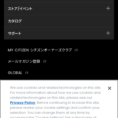
ストア/イベント
カタログ
サポート
MY CITIZEN シチズンオーナーズクラブ
メールマガジン登録
GLOBAL
facebook
instagram
twitter
yout
We use cookies and related technologies on this site.
For more information about how we use cookies and
related technologies on this site, please see our
Privacy Policy
. Before continuing to browse this site,
please review your cookie settings and confirm your
企業情報
ご利用規約
selection. You can change them at any time by
accessing the "Cookie Settings" link in the footer of