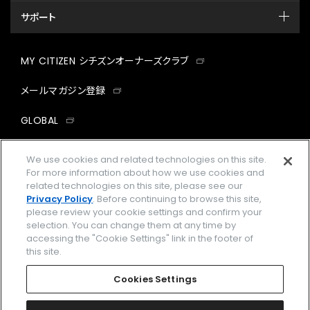
サポート
MY CITIZEN シチズンオーナーズクラブ
メールマガジン登録
GLOBAL
facebook
instagram
twitter
yout
We use cookies and related technologies on this site.
For more information about how we use cookies and
related technologies on this site, please see our
Privacy Policy
. Before continuing to browse this site,
please review your cookie settings and confirm your
企業情報
ご利用規約
selection. You can change them at any time by
accessing the "Cookie Settings" link in the footer of
プライバシーポリシー
Cookies Settings
this site.
特定商取引法に基づく表示
Cookies Settings
Amazon PayはAmazon.com, Inc.またはその関連会社の商標です。
楽天ペイは楽天株式会社の登録商標です。