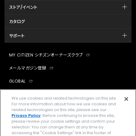
ストア/イベント
カタログ
サポート
MY CITIZEN シチズンオーナーズクラブ
メールマガジン登録
GLOBAL
facebook
instagram
twitter
yout
We use cookies and related technologies on this site.
For more information about how we use cookies and
related technologies on this site, please see our
Privacy Policy
. Before continuing to browse this site,
please review your cookie settings and confirm your
企業情報
ご利用規約
selection. You can change them at any time by
accessing the "Cookie Settings" link in the footer of
プライバシーポリシー
Cookies Settings