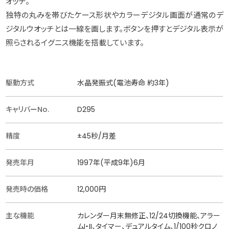
オッチ。
独特の丸みを帯びたケース形状やカラーデジタル画面が通常のデ
ジタルウオッチとは一線を画します。ボタンを押すとデジタル表示が
照らされるイグニス機能を搭載しています。
駆動方式
水晶発振式(電池寿命 約3年)
キャリバーNo.
D295
精度
±45秒/月差
発売年月
1997年(平成9年)6月
発売時の価格
12,000円
主な機能
カレンダー月末無修正、12/24切換機能、アラー
ムI・II、タイマー、デュアルタイム、1/100秒クロノ