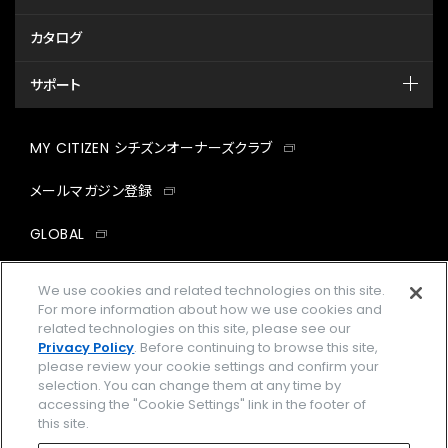
カタログ
サポート
MY CITIZEN シチズンオーナーズクラブ
メールマガジン登録
GLOBAL
facebook
instagram
twitter
yout
We use cookies and related technologies on this site.
For more information about how we use cookies and
related technologies on this site, please see our
Privacy Policy
. Before continuing to browse this site,
please review your cookie settings and confirm your
企業情報
ご利用規約
selection. You can change them at any time by
accessing the "Cookie Settings" link in the footer of
プライバシーポリシー
Cookies Settings
this site.