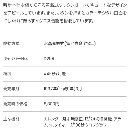
時計本体を傷から守る着脱式ウレタンガードがキュートなデザイン
をアピールしています。また、ボタンを押すとカラーデジタル画面を
おしゃれに照らすイグニス機能を搭載しています。
駆動方式
水晶発振式(電池寿命 約3年)
キャリバーNo.
D298
精度
±45秒/月差
発売年月
1997年(平成9年)3月
発売時の価格
8,800円
主な機能
カレンダー月末無修正、12/24切換機能、アラー
ムI・II、タイマー、1/100秒クロノグラフ