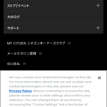
ストア/イベント
カタログ
サポート
MY CITIZEN シチズンオーナーズクラブ
メールマガジン登録
GLOBAL
facebook
instagram
twitter
yout
We use cookies and related technologies on this site.
For more information about how we use cookies and
related technologies on this site, please see our
Privacy Policy
. Before continuing to browse this site,
please review your cookie settings and confirm your
企業情報
ご利用規約
selection. You can change them at any time by
accessing the "Cookie Settings" link in the footer of
プライバシーポリシー
Cookies Settings