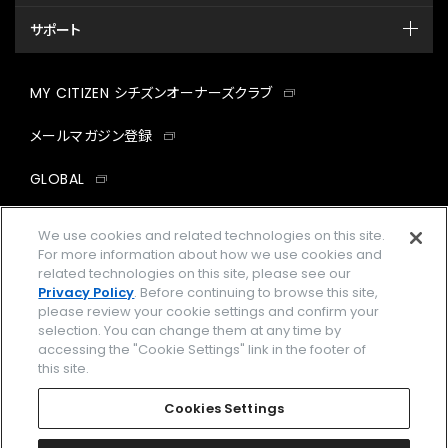
サポート
MY CITIZEN シチズンオーナーズクラブ
メールマガジン登録
GLOBAL
facebook
instagram
twitter
yout
We use cookies and related technologies on this site.
For more information about how we use cookies and
related technologies on this site, please see our
Privacy Policy
. Before continuing to browse this site,
please review your cookie settings and confirm your
企業情報
ご利用規約
selection. You can change them at any time by
accessing the "Cookie Settings" link in the footer of
プライバシーポリシー
Cookies Settings
this site.
特定商取引法に基づく表示
Cookies Settings
Amazon PayはAmazon.com, Inc.またはその関連会社の商標です。