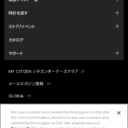
時計を探す
ストア/イベント
カタログ
サポート
MY CITIZEN シチズンオーナーズクラブ
メールマガジン登録
GLOBAL
facebook
instagram
twitter
yout
We use cookies and related technologies on this site.
For more information about how we use cookies and
related technologies on this site, please see our