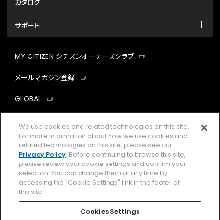
カタログ
サポート
MY CITIZEN シチズンオーナーズクラブ
メールマガジン登録
GLOBAL
facebook
instagram
twitter
yout
We use cookies and related technologies on this site.
For more information about how we use cookies and
related technologies on this site, please see our
Privacy Policy
. Before continuing to browse this site,
please review your cookie settings and confirm your
企業情報
ご利用規約
selection. You can change them at any time by
accessing the "Cookie Settings" link in the footer of
プライバシーポリシー
Cookies Settings
this site.
特定商取引法に基づく表示
Cookies Settings