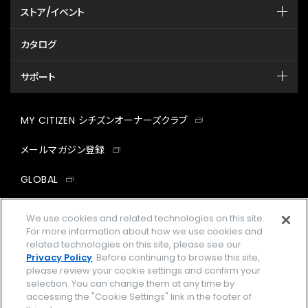
ストア/イベント
カタログ
サポート
MY CITIZEN シチズンオーナーズクラブ
メールマガジン登録
GLOBAL
facebook
instagram
twitter
yout
We use cookies and related technologies on this site.
For more information about how we use cookies and
related technologies on this site, please see our
Privacy Policy
. Before continuing to browse this site,
please review your cookie settings and confirm your
企業情報
ご利用規約
selection. You can change them at any time by
accessing the "Cookie Settings" link in the footer of
プライバシーポリシー
Cookies Settings