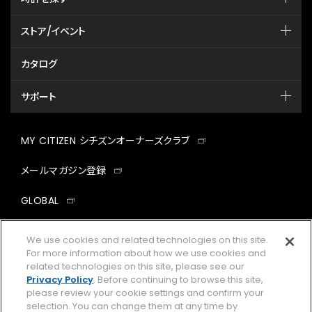
ストア/イベント
カタログ
サポート
MY CITIZEN シチズンオーナーズクラブ
メールマガジン登録
GLOBAL
facebook
instagram
twitter
yout
We use cookies and related technologies on this site.
For more information about how we use cookies and
related technologies on this site, please see our
Privacy Policy
. Before continuing to browse this site,
please review your cookie settings and confirm your
企業情報
ご利用規約
selection. You can change them at any time by