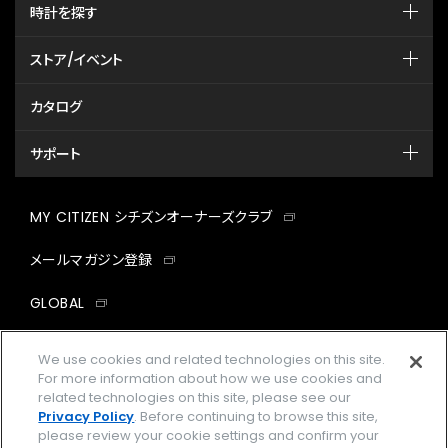
時計を探す
ストア/イベント
カタログ
サポート
MY CITIZEN シチズンオーナーズクラブ
メールマガジン登録
GLOBAL
facebook
instagram
twitter
yout
We use cookies and related technologies on this site.
For more information about how we use cookies and
related technologies on this site, please see our
Privacy Policy
. Before continuing to browse this site,
please review your cookie settings and confirm your
企業情報
ご利用規約