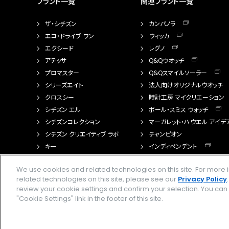
ブランド一覧
関連ブランド一覧
ザ・シチズン
カンパノラ
エコ・ドライブ ワン
ウィッカ
エクシード
レグノ
アテッサ
Q&Qウオッチ
プロマスター
Q&Qスマイルソーラー
シリーズエイト
法人向けオリジナルウオッチ
クロスシー
時計工房 マイクリエーション
シチズン エル
ポール・スミス ウォッチ
シチズンコレクション
マーガレット・ハウエル アイデ
シチズン クリエイティブ ラボ
チャンピオン
キー
インディペンデント
FTS（カスタマイズ腕時計）
We use cookies and related technologies on this site. For mor
related technologies on this site, please see our
Privacy Policy
review your cookie settings and confirm your selection. You ca
"Cookie Settings" link in the footer of this site.
Amazon PayはAmazon.com, Inc.またはその関連会社の商標です。楽天ペイは