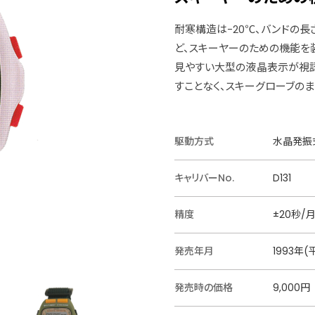
耐寒構造は-20℃、バンドの
ど、スキーヤーのための機能を
見やすい大型の液晶表示が視認
すことなく、スキーグローブの
駆動方式
水晶発振式
キャリバーNo.
D131
精度
±20秒/
発売年月
1993年(
発売時の価格
9,000円