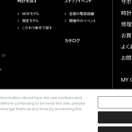
時計を探す
ストア/イベント
サポ
時計
NEWモデル
全国の取扱店舗
限定モデル
開催中のイベント
修理
こだわり条件で探す
お買
カタログ
よく
お問
ア
MY
メー
e information about how we use cookies and
GLO
. Before continuing to browse this site, please
n change them at any time by accessing the
楽天株式会社の登録商標です。