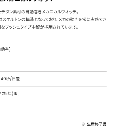
たチタン素材の自動巻きメカニカルウオッチ。
はスケルトンの構造となっており、メカの動きを常に実感でき
利なプッシュタイプ中留が採用されています。
自動巻)
+40秒/日差
平成5年)11月
※ 生産終了品