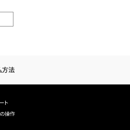
払方法
ート
の操作