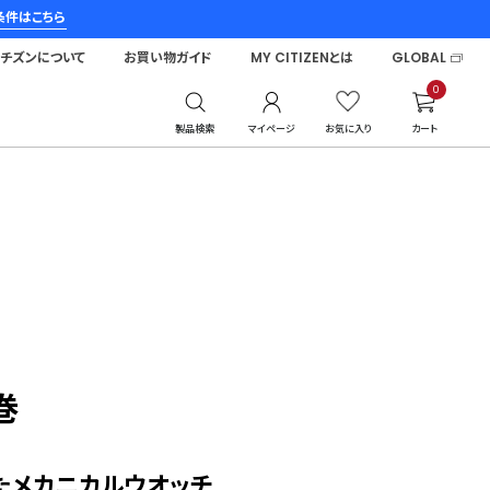
条件はこちら
シチズンについて
お買い物ガイド
MY CITIZENとは
GLOBAL
0
製品検索
マイページ
お気に入り
カート
巻
たメカニカルウオッチ