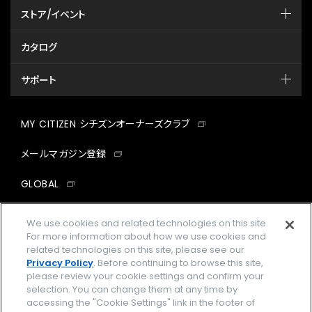
ストア/イベント
カタログ
サポート
MY CITIZEN シチズンオーナーズクラブ
メールマガジン登録
GLOBAL
facebook
instagram
twitter
yout
We use cookies and related technologies on this site.
For more information about how we use cookies and
related technologies on this site, please see our
Privacy Policy
. Before continuing to browse this site,
please review your cookie settings and confirm your
企業情報
ご利用規約
selection. You can change them at any time by
accessing the "Cookie Settings" link in the footer of
プライバシーポリシー
Cookies Settings