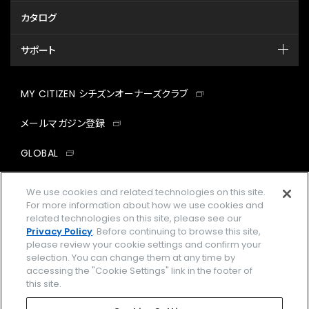
カタログ
サポート
MY CITIZEN シチズンオーナーズクラブ
メールマガジン登録
GLOBAL
facebook
instagram
twitter
yout
We use cookies and related technologies on this site.
For more information about how we use cookies and
related technologies on this site, please see our
Privacy Policy
. Before continuing to browse this site,
please review your cookie settings and confirm your
企業情報
ご利用規約
selection. You can change them at any time by
accessing the "Cookie Settings" link in the footer of
プライバシーポリシー
Cookies Settings
this site.
特定商取引法に基づく表示