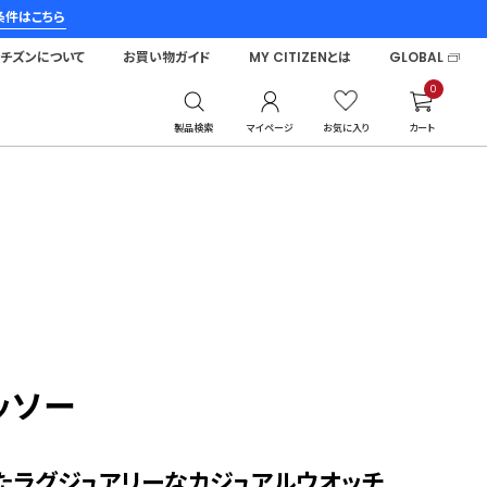
条件はこちら
シチズンについて
お買い物ガイド
MY CITIZENとは
GLOBAL
0
製品検索
マイページ
お気に入り
カート
ッソー
たラグジュアリーなカジュアルウオッチ