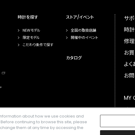
時計を探す
ストア/イベント
サポ
時計
NEWモデル
全国の取扱店舗
限定モデル
開催中のイベント
修理
こだわり条件で探す
お買
カタログ
よく
お問
ア
MY
メー
e information about how we use cookies and
GLO
. Before continuing to browse this site, please
n change them at any time by accessing the