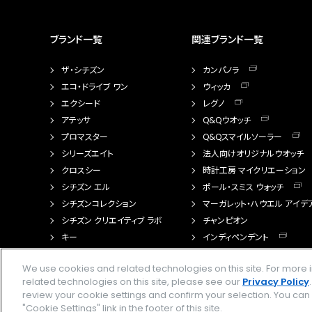
ブランド一覧
関連ブランド一覧
ザ・シチズン
カンパノラ
エコ・ドライブ ワン
ウィッカ
エクシード
レグノ
アテッサ
Q&Qウオッチ
プロマスター
Q&Qスマイルソーラー
シリーズエイト
法人向けオリジナルウオッチ
クロスシー
時計工房 マイクリエーション
シチズン エル
ポール・スミス ウォッチ
シチズンコレクション
マーガレット・ハウエル アイデ
シチズン クリエイティブ ラボ
チャンピオン
キー
インディペンデント
FTS（カスタマイズ腕時計）
We use cookies and related technologies on this site. For mor
related technologies on this site, please see our
Privacy Policy
review your cookie settings and confirm your selection. You ca
"Cookie Settings" link in the footer of this site.