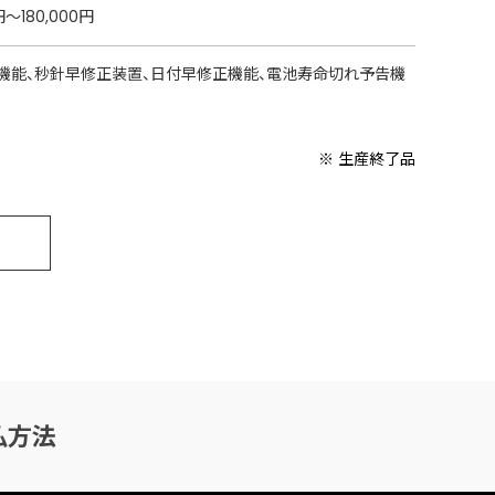
円〜180,000円
機能、秒針早修正装置、日付早修正機能、電池寿命切れ予告機
※ 生産終了品
払方法