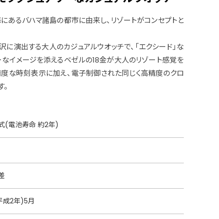
ブ海にあるバハマ諸島の都市に由来し、リゾートがコンセプトと
贅沢に演出する大人のカジュアルウオッチで、「エクシード」な
ーなイメージを添えるベゼルの18金が大人のリゾート感覚を
精度な時刻表示に加え、電子制御された同じく高精度のクロ
す。
(電池寿命 約2年)
差
(平成2年)5月